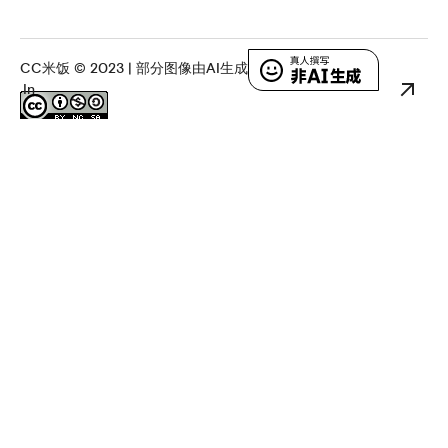
CC米饭
© 2023 |
部分图像由AI生成
In
本博客所有内容（除AI生成的内容）使用
知识共享署名-非商业性使用-相同方式共享 4.0 国际许可协议
进行
许可。